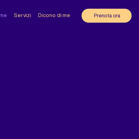
me
Servizi
Dicono di me
Prenota ora