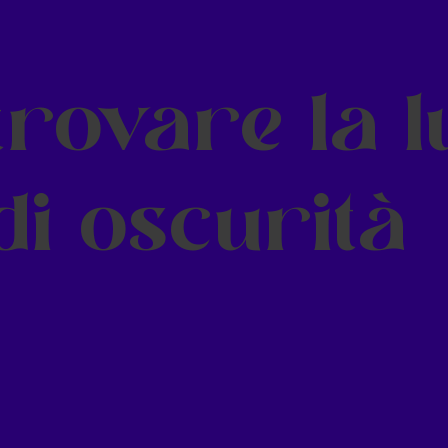
trovare la l
i oscurità